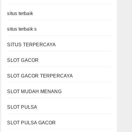
situs terbaik
situs terbaik s
SITUS TERPERCAYA
SLOT GACOR
SLOT GACOR TERPERCAYA
SLOT MUDAH MENANG
SLOT PULSA
SLOT PULSA GACOR