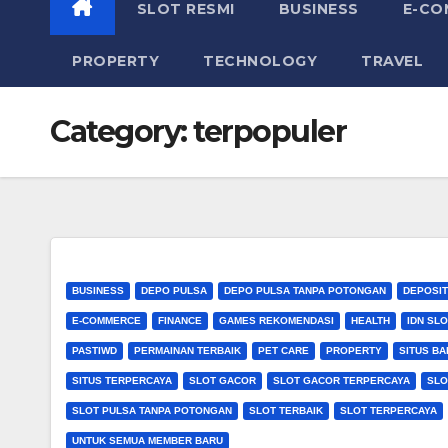
SLOT RESMI
BUSINESS
E-CO
PROPERTY
TECHNOLOGY
TRAVEL
Category:
terpopuler
BUSINESS
DEPO PULSA
DEPO PULSA TANPA POTONGAN
DEPOSI
E-COMMERCE
FINANCE
GAMES REKOMENDASI
HEALTH
IDN SL
PASTIWD
PERMAINAN TERBAIK
PET CARE
PROPERTY
SITUS BA
SITUS TERPERCAYA
SLOT GACOR
SLOT GACOR TERPERCAYA
SLO
SLOT PULSA TANPA POTONGAN
SLOT TERBAIK
SLOT TERPERCAYA
UNTUK SEMUA MEMBER BARU