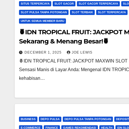
SITUS TERPERCAYA
SLOT GACOR
SLOT GACOR TERPERCAYA
SLO
SLOT PULSA TANPA POTONGAN
SLOT TERBAIK
SLOT TERPERCAYA
UNTUK SEMUA MEMBER BARU
🍍IDN TROPICAL FRUIT: JACKPOT M
Sekarang & Menang Besar!🍍
DECEMBER 1, 2025
JOE LEWIS
🍍IDN TROPICAL FRUIT: JACKPOT MAXWIN SLOT Sia
Sensasi Manis di Layar Anda: Mengenal IDN TROPICA
kehabisan…
BUSINESS
DEPO PULSA
DEPO PULSA TANPA POTONGAN
DEPOSI
E-COMMERCE
FINANCE
GAMES REKOMENDASI
HEALTH
IDN SL