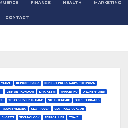
MMERCE
FINANCE
HEALTH
MARKETING
CONTACT
T MUDAH
DEPOSIT PULSA
DEPOSIT PULSA TANPA POTONGAN
OT
LINK ANTIRUNGKAT
LINK RESMI
MARKETING
ONLINE GAMES
RU
SITUS SERVER THAIAND
SITUS TERBAIK
SITUS TERBAIK S
T MUDAH MENANG
SLOT PULSA
SLOT PULSA GACOR
SLOT777
TECHNOLOGY
TERPOPULER
TRAVEL