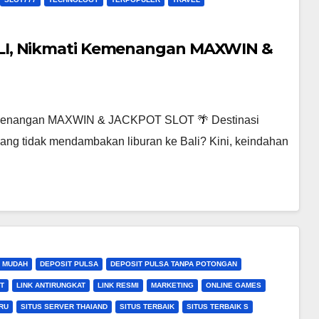
ALI, Nikmati Kemenangan MAXWIN &
menangan MAXWIN & JACKPOT SLOT 🌴 Destinasi
g tidak mendambakan liburan ke Bali? Kini, keindahan
T MUDAH
DEPOSIT PULSA
DEPOSIT PULSA TANPA POTONGAN
OT
LINK ANTIRUNGKAT
LINK RESMI
MARKETING
ONLINE GAMES
RU
SITUS SERVER THAIAND
SITUS TERBAIK
SITUS TERBAIK S