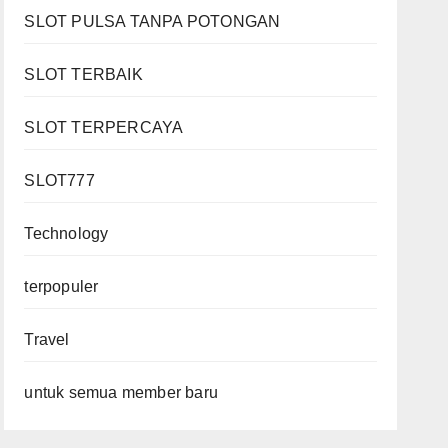
SLOT PULSA TANPA POTONGAN
SLOT TERBAIK
SLOT TERPERCAYA
SLOT777
Technology
terpopuler
Travel
untuk semua member baru