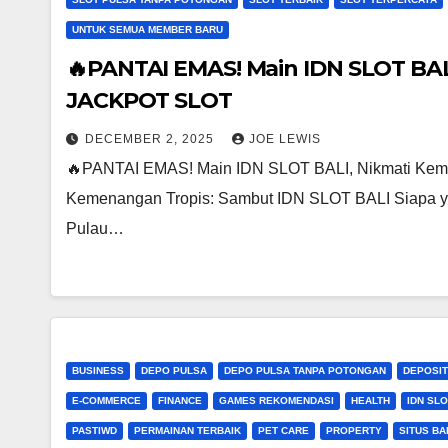
UNTUK SEMUA MEMBER BARU
🔥PANTAI EMAS! Main IDN SLOT B
JACKPOT SLOT
DECEMBER 2, 2025
JOE LEWIS
🔥PANTAI EMAS! Main IDN SLOT BALI, Nikmati Ke
Kemenangan Tropis: Sambut IDN SLOT BALI Siapa yan
Pulau…
BUSINESS
DEPO PULSA
DEPO PULSA TANPA POTONGAN
DEPOSI
E-COMMERCE
FINANCE
GAMES REKOMENDASI
HEALTH
IDN SL
PASTIWD
PERMAINAN TERBAIK
PET CARE
PROPERTY
SITUS BA