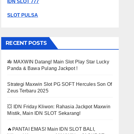
IDN SLOT 777
SLOT PULSA
RECENT POSTS
🎋 MAXWIN Datang! Main Slot Play Star Lucky
Panda & Bawa Pulang Jackpot !
Strategi Maxwin Slot PG SOFT Hercules Son Of
Zeus Terbaru 2025
💥 IDN Friday Kliwon: Rahasia Jackpot Maxwin
Mistik, Main IDN SLOT Sekarang!
🔥PANTAI EMAS! Main IDN SLOT BALI,