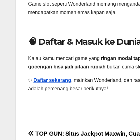
Game slot seperti Wonderland memang mengandalk
mendapatkan momen emas kapan saja.
🧠 Daftar & Masuk ke Dunia
Kalau kamu mencari game yang
ringan modal tap
gocengan bisa jadi jutaan rupiah
bukan cuma slo
BUSINESS
DEPO PULSA
BUSINES
✨
Daftar sekarang
, mainkan Wonderland, dan ra
DEPO PULSA TANPA POTONGAN
DEPO PU
adalah pemenang besar berikutnya!
DEPOSIT MUDAH
DEPOSIT PULSA
DEPOSIT
DEPOSIT PULSA TANPA POTONGAN
DEPOSIT
E-COMMERCE
FINANCE
E-COMM
GAMES REKOMENDASI
HEALTH
GAMES R
Post
TOP GUN: Situs Jackpot Maxwin, Cu
IDN SLOT
LINK ANTIRUNGKAT
IDN SLOT