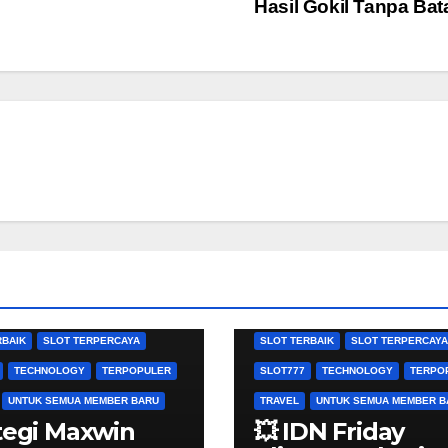
Hasil Gokil Tanpa Ba
MI
MARKETING
LINK RESMI
MARKETING
GAMES
PASTIWD
ONLINE GAMES
PASTIWD
AN TERBAIK
PET CARE
PERMAINAN TERBAIK
PET CARE
TY
SITUS BARU
PROPERTY
SITUS BARU
ERVER THAIAND
SITUS TERBAIK
SITUS SERVER THAIAND
SITUS TE
RBAIK S
SITUS TERPERCAYA
SITUS TERBAIK S
SITUS TERPERC
S
DEPO PULSA
BUSINESS
DEPO PULSA
COR
SLOT GACOR
LSA TANPA POTONGAN
DEPO PULSA TANPA POTONGAN
COR TERPERCAYA
SLOT GACOR TERPERCAYA
 MUDAH
DEPOSIT PULSA
DEPOSIT MUDAH
DEPOSIT PULSA
DAH MENANG
SLOT PULSA
SLOT MUDAH MENANG
SLOT PULS
 PULSA TANPA POTONGAN
DEPOSIT PULSA TANPA POTONGAN
LSA GACOR
SLOT PULSA GACOR
ERCE
FINANCE
E-COMMERCE
FINANCE
LSA TANPA POTONGAN
SLOT PULSA TANPA POTONGAN
REKOMENDASI
HEALTH
GAMES REKOMENDASI
HEALTH
RBAIK
SLOT TERPERCAYA
SLOT TERBAIK
SLOT TERPERCAYA
T
LINK ANTIRUNGKAT
IDN SLOT
LINK ANTIRUNGKAT
TECHNOLOGY
TERPOPULER
SLOT777
TECHNOLOGY
TERPO
SMI
MARKETING
LINK RESMI
MARKETING
UNTUK SEMUA MEMBER BARU
TRAVEL
UNTUK SEMUA MEMBER B
GAMES
PASTIWD
ONLINE GAMES
PASTIWD
tegi Maxwin
💥 IDN Friday
AN TERBAIK
PET CARE
PERMAINAN TERBAIK
PET CARE