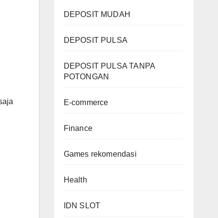
DEPOSIT MUDAH
DEPOSIT PULSA
DEPOSIT PULSA TANPA
POTONGAN
saja
E-commerce
Finance
Games rekomendasi
Health
IDN SLOT