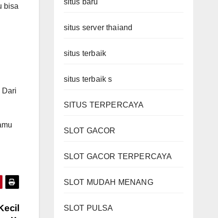
situs baru
 bisa
situs server thaiand
situs terbaik
situs terbaik s
 Dari
SITUS TERPERCAYA
kamu
SLOT GACOR
SLOT GACOR TERPERCAYA
SLOT MUDAH MENANG
Kecil
SLOT PULSA