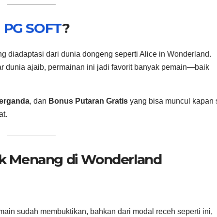
i
PG SOFT
?
g diadaptasi dari dunia dongeng seperti Alice in Wonderland.
ar dunia ajaib, permainan ini jadi favorit banyak pemain—baik
Berganda
, dan
Bonus Putaran Gratis
yang bisa muncul kapan 
t.
ntuk Menang di Wonderland
ain sudah membuktikan, bahkan dari modal receh seperti ini,