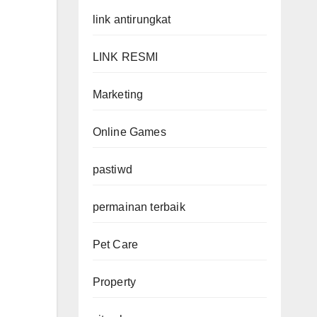
link antirungkat
LINK RESMI
Marketing
Online Games
pastiwd
permainan terbaik
Pet Care
Property