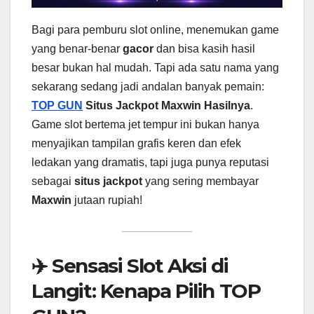
Bagi para pemburu slot online, menemukan game
yang benar-benar
gacor
dan bisa kasih hasil
besar bukan hal mudah. Tapi ada satu nama yang
sekarang sedang jadi andalan banyak pemain:
TOP GUN
Situs Jackpot Maxwin Hasilnya
.
Game slot bertema jet tempur ini bukan hanya
menyajikan tampilan grafis keren dan efek
ledakan yang dramatis, tapi juga punya reputasi
sebagai
situs jackpot
yang sering membayar
Maxwin
jutaan rupiah!
✈️ Sensasi Slot Aksi di
Langit: Kenapa Pilih TOP