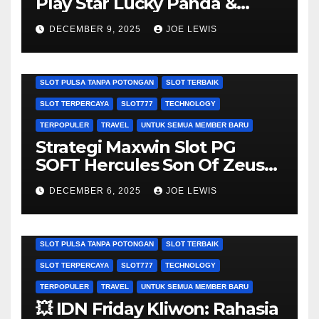
Play Star Lucky Panda &
BUSINESS
DEPO PULSA
DEPO PULSA TANPA POTONGAN
Bawa Pulang Jackpot !
SITUS TERPERCAYA
SLOT GACOR
DECEMBER 9, 2025
JOE LEWIS
DEPOSIT MUDAH
DEPOSIT PULSA
SLOT GACOR TERPERCAYA
SLOT MUDAH MENANG
DEPOSIT PULSA TANPA POTONGAN
E-COMMERCE
FINANCE
SLOT PULSA
SLOT PULSA GACOR
GAMES REKOMENDASI
HEALTH
IDN SLOT
SLOT PULSA TANPA POTONGAN
SLOT TERBAIK
LINK ANTIRUNGKAT
LINK RESMI
MARKETING
SLOT TERPERCAYA
SLOT777
TECHNOLOGY
ONLINE GAMES
PASTIWD
PERMAINAN TERBAIK
TERPOPULER
TRAVEL
UNTUK SEMUA MEMBER BARU
PET CARE
PROPERTY
SITUS BARU
Strategi Maxwin Slot PG
SOFT Hercules Son Of Zeus
SITUS SERVER THAIAND
SITUS TERBAIK
SITUS TERBAIK S
BUSINESS
DEPO PULSA
DEPO PULSA TANPA POTONGAN
Terbaru 2025
SITUS TERPERCAYA
SLOT GACOR
DECEMBER 6, 2025
JOE LEWIS
DEPOSIT MUDAH
DEPOSIT PULSA
SLOT GACOR TERPERCAYA
SLOT MUDAH MENANG
DEPOSIT PULSA TANPA POTONGAN
E-COMMERCE
FINANCE
SLOT PULSA
SLOT PULSA GACOR
GAMES REKOMENDASI
HEALTH
IDN SLOT
SLOT PULSA TANPA POTONGAN
SLOT TERBAIK
LINK ANTIRUNGKAT
LINK RESMI
MARKETING
SLOT TERPERCAYA
SLOT777
TECHNOLOGY
ONLINE GAMES
PASTIWD
PERMAINAN TERBAIK
TERPOPULER
TRAVEL
UNTUK SEMUA MEMBER BARU
PET CARE
PROPERTY
SITUS BARU
💥 IDN Friday Kliwon: Rahasia