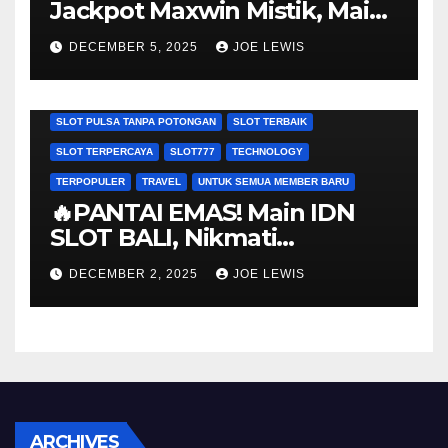
Jackpot Maxwin Mistik, Main
SITUS SERVER THAIAND
SITUS TERBAIK
SITUS TERBAIK S
IDN SLOT Sekarang!
SITUS TERPERCAYA
SLOT GACOR
DECEMBER 5, 2025
JOE LEWIS
SLOT GACOR TERPERCAYA
SLOT MUDAH MENANG
SLOT PULSA
SLOT PULSA GACOR
SLOT PULSA TANPA POTONGAN
SLOT TERBAIK
SLOT TERPERCAYA
SLOT777
TECHNOLOGY
TERPOPULER
TRAVEL
UNTUK SEMUA MEMBER BARU
🔥PANTAI EMAS! Main IDN
SLOT BALI, Nikmati
Kemenangan MAXWIN &
DECEMBER 2, 2025
JOE LEWIS
JACKPOT SLOT
ARCHIVES