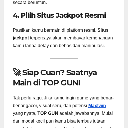
secara beruntun.
4.
Pilih Situs Jackpot Resmi
Pastikan kamu bermain di platform resmi.
Situs
jackpot
terpercaya akan membayar kemenangan
kamu tanpa delay dan bebas dari manipulasi.
🚀 Siap Cuan? Saatnya
Main di TOP GUN!
Tak perlu ragu. Jika kamu ingin game yang benar-
benar gacor, visual seru, dan potensi
Maxfwin
yang nyata,
TOP GUN
adalah jawabannya. Mulai
dari modal kecil pun kamu bisa tembus jutaan