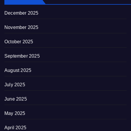
December 2025
November 2025
October 2025
September 2025
August 2025
July 2025
June 2025
May 2025
April 2025