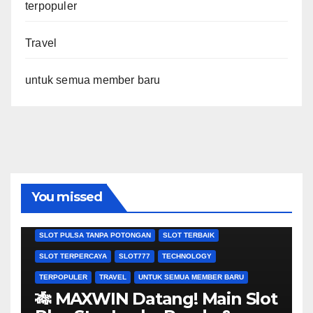
terpopuler
BUSINESS
DEPO PULSA
DEPO PULSA TANPA POTONGAN
DEPOSIT MUDAH
DEPOSIT PULSA
Travel
DEPOSIT PULSA TANPA POTONGAN
E-COMMERCE
FINANCE
GAMES REKOMENDASI
HEALTH
IDN SLOT
untuk semua member baru
LINK ANTIRUNGKAT
LINK RESMI
MARKETING
ONLINE GAMES
PASTIWD
PERMAINAN TERBAIK
PET CARE
PROPERTY
SITUS BARU
SITUS SERVER THAIAND
SITUS TERBAIK
SITUS TERBAIK S
BUSINESS
DEPO PULSA
DEPO PULSA TANPA POTONGAN
SITUS TERPERCAYA
SLOT GACOR
DEPOSIT MUDAH
DEPOSIT PULSA
You missed
SLOT GACOR TERPERCAYA
SLOT MUDAH MENANG
DEPOSIT PULSA TANPA POTONGAN
E-COMMERCE
FINANCE
SLOT PULSA
SLOT PULSA GACOR
GAMES REKOMENDASI
HEALTH
IDN SLOT
SLOT PULSA TANPA POTONGAN
SLOT TERBAIK
LINK ANTIRUNGKAT
LINK RESMI
MARKETING
SLOT TERPERCAYA
SLOT777
TECHNOLOGY
ONLINE GAMES
PASTIWD
PERMAINAN TERBAIK
TERPOPULER
TRAVEL
UNTUK SEMUA MEMBER BARU
PET CARE
PROPERTY
SITUS BARU
🎋 MAXWIN Datang! Main Slot
SITUS SERVER THAIAND
SITUS TERBAIK
SITUS TERBAIK S