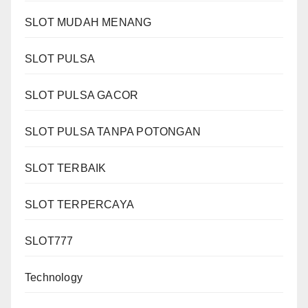
SLOT MUDAH MENANG
SLOT PULSA
SLOT PULSA GACOR
SLOT PULSA TANPA POTONGAN
SLOT TERBAIK
SLOT TERPERCAYA
SLOT777
Technology