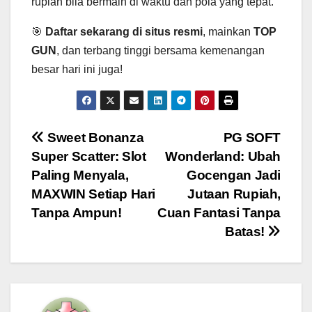
rupiah bila bermain di waktu dan pola yang tepat.
🎯
Daftar sekarang di situs resmi
, mainkan
TOP
GUN
, dan terbang tinggi bersama kemenangan
besar hari ini juga!
Post
Sweet Bonanza
PG SOFT
Super Scatter: Slot
Wonderland: Ubah
navigation
Paling Menyala,
Gocengan Jadi
MAXWIN Setiap Hari
Jutaan Rupiah,
Tanpa Ampun!
Cuan Fantasi Tanpa
BUSINESS
DEPO PULSA
DEPO PULSA TANPA POTONGAN
Batas!
DEPOSIT MUDAH
DEPOSIT PULSA
DEPOSIT PULSA TANPA POTONGAN
E-COMMERCE
FINANCE
GAMES REKOMENDASI
HEALTH
IDN SLOT
LINK ANTIRUNGKAT
LINK RESMI
MARKETING