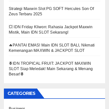
Strategi Maxwin Slot PG SOFT Hercules Son Of
Zeus Terbaru 2025
💥 IDN Friday Kliwon: Rahasia Jackpot Maxwin
Mistik, Main IDN SLOT Sekarang!
🔥PANTAI EMAS! Main IDN SLOT BALI, Nikmati
Kemenangan MAXWIN & JACKPOT SLOT
🍍IDN TROPICAL FRUIT: JACKPOT MAXWIN
SLOT Siap Meledak! Main Sekarang & Menang
Besar!🍍
CATEGORIES
Business