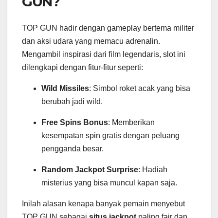
GUN?
TOP GUN hadir dengan gameplay bertema militer
dan aksi udara yang memacu adrenalin.
Mengambil inspirasi dari film legendaris, slot ini
dilengkapi dengan fitur-fitur seperti:
Wild Missiles
: Simbol roket acak yang bisa
berubah jadi wild.
Free Spins Bonus
: Memberikan
kesempatan spin gratis dengan peluang
pengganda besar.
Random Jackpot Surprise
: Hadiah
misterius yang bisa muncul kapan saja.
Inilah alasan kenapa banyak pemain menyebut
TOP GUN sebagai
situs jackpot
paling fair dan