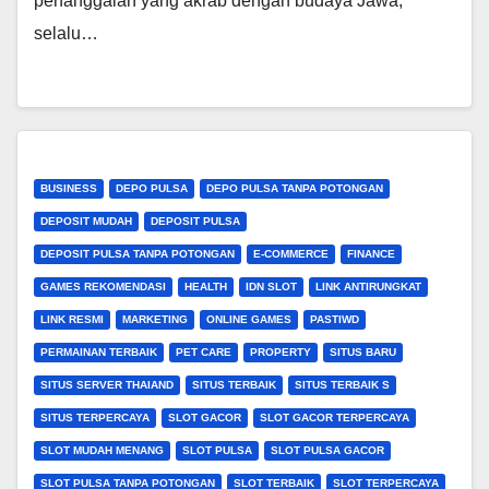
penanggalan yang akrab dengan budaya Jawa,
selalu…
BUSINESS
DEPO PULSA
DEPO PULSA TANPA POTONGAN
DEPOSIT MUDAH
DEPOSIT PULSA
DEPOSIT PULSA TANPA POTONGAN
E-COMMERCE
FINANCE
GAMES REKOMENDASI
HEALTH
IDN SLOT
LINK ANTIRUNGKAT
LINK RESMI
MARKETING
ONLINE GAMES
PASTIWD
PERMAINAN TERBAIK
PET CARE
PROPERTY
SITUS BARU
SITUS SERVER THAIAND
SITUS TERBAIK
SITUS TERBAIK S
SITUS TERPERCAYA
SLOT GACOR
SLOT GACOR TERPERCAYA
SLOT MUDAH MENANG
SLOT PULSA
SLOT PULSA GACOR
SLOT PULSA TANPA POTONGAN
SLOT TERBAIK
SLOT TERPERCAYA