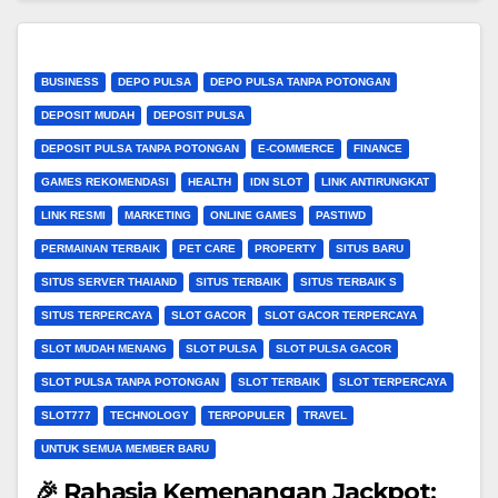
BUSINESS
DEPO PULSA
DEPO PULSA TANPA POTONGAN
DEPOSIT MUDAH
DEPOSIT PULSA
DEPOSIT PULSA TANPA POTONGAN
E-COMMERCE
FINANCE
GAMES REKOMENDASI
HEALTH
IDN SLOT
LINK ANTIRUNGKAT
LINK RESMI
MARKETING
ONLINE GAMES
PASTIWD
PERMAINAN TERBAIK
PET CARE
PROPERTY
SITUS BARU
SITUS SERVER THAIAND
SITUS TERBAIK
SITUS TERBAIK S
SITUS TERPERCAYA
SLOT GACOR
SLOT GACOR TERPERCAYA
SLOT MUDAH MENANG
SLOT PULSA
SLOT PULSA GACOR
SLOT PULSA TANPA POTONGAN
SLOT TERBAIK
SLOT TERPERCAYA
SLOT777
TECHNOLOGY
TERPOPULER
TRAVEL
UNTUK SEMUA MEMBER BARU
🎉 Rahasia Kemenangan Jackpot: