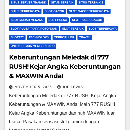
SITUS SERVER THAIAND
SITUS TERBAIK
SITUS TERBAIK S
SITUS TERPERCAYA
SLOT GACOR
SLOT GACOR TERPERCAYA
SLOT MUDAH MENANG
SLOT PULSA
SLOT PULSA GACOR
SLOT PULSA TANPA POTONGAN
SLOT TERBAIK
SLOT TERPERCAYA
SLOT777
TECHNOLOGY
TERPOPULER
TRAVEL
UNTUK SEMUA MEMBER BARU
Keberuntungan Meledak di 777
RUSH! Kejar Angka Keberuntungan
& MAXWIN Anda!
NOVEMBER 5, 2025
JOE LEWIS
Keberuntungan Meledak di 777 RUSH! Kejar Angka
Keberuntungan & MAXWIN Anda! Main 777 RUSH!
Kejar Angka Keberuntungan dan raih MAXWIN luar
biasa. Rasakan sensasi slot glamor dengan