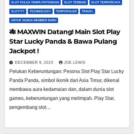
SLOT PULSA TANPA POTONGAN
SLOT TERBAIK
SLOT TERPERCAYA
SLOT777
TECHNOLOGY
TERPOPULER
TRAVEL
UNTUK SEMUA MEMBER BARU
🎋 MAXWIN Datang! Main Slot Play
Star Lucky Panda & Bawa Pulang
Jackpot !
DECEMBER 9, 2025
JOE LEWIS
Pelukan Keberuntungan: Pesona Slot Play Star Lucky
Panda Panda, simbol ikonik dari Asia Timur, dikenal
membawa aura kedamaian dan, dalam dunia slot
games, keberuntungan yang melimpah. Play Star,
pengembang slot…