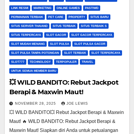
LINK RESMI
MARKETING
ONLINE GAMES
PASTIWD
PERMAINAN TERBAIK
PET CARE
PROPERTY
SITUS BARU
SITUS SERVER THAIAND
SITUS TERBAIK
SITUS TERBAIK S
SITUS TERPERCAYA
SLOT GACOR
SLOT GACOR TERPERCAYA
SLOT MUDAH MENANG
SLOT PULSA
SLOT PULSA GACOR
SLOT PULSA TANPA POTONGAN
SLOT TERBAIK
SLOT TERPERCAYA
SLOT777
TECHNOLOGY
TERPOPULER
TRAVEL
UNTUK SEMUA MEMBER BARU
💥 WILD BANDITO: Rebut Jackpot
Berapi & Maxwin Maut!
NOVEMBER 28, 2025
JOE LEWIS
💥 WILD BANDITO💥 Rebut Jackpot Berapi & Maxwin
Maut! 🔥 WILD BANDITO: Rebut Jackpot Berapi &
Maxwin Maut! Siapkan diri Anda untuk petualangan