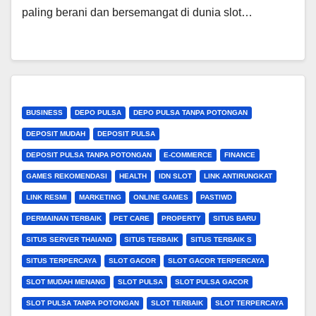
paling berani dan bersemangat di dunia slot…
BUSINESS
DEPO PULSA
DEPO PULSA TANPA POTONGAN
DEPOSIT MUDAH
DEPOSIT PULSA
DEPOSIT PULSA TANPA POTONGAN
E-COMMERCE
FINANCE
GAMES REKOMENDASI
HEALTH
IDN SLOT
LINK ANTIRUNGKAT
LINK RESMI
MARKETING
ONLINE GAMES
PASTIWD
PERMAINAN TERBAIK
PET CARE
PROPERTY
SITUS BARU
SITUS SERVER THAIAND
SITUS TERBAIK
SITUS TERBAIK S
SITUS TERPERCAYA
SLOT GACOR
SLOT GACOR TERPERCAYA
SLOT MUDAH MENANG
SLOT PULSA
SLOT PULSA GACOR
SLOT PULSA TANPA POTONGAN
SLOT TERBAIK
SLOT TERPERCAYA