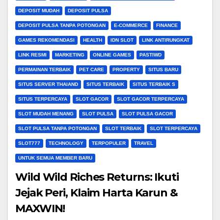
DEPOSIT MUDAH
DEPOSIT PULSA
DEPOSIT PULSA TANPA POTONGAN
E-COMMERCE
FINANCE
GAMES REKOMENDASI
HEALTH
IDN SLOT
LINK ANTIRUNGKAT
LINK RESMI
MARKETING
ONLINE GAMES
PASTIWD
PERMAINAN TERBAIK
PET CARE
PROPERTY
SITUS BARU
SITUS SERVER THAIAND
SITUS TERBAIK
SITUS TERBAIK S
SITUS TERPERCAYA
SLOT GACOR
SLOT GACOR TERPERCAYA
SLOT MUDAH MENANG
SLOT PULSA
SLOT PULSA GACOR
SLOT PULSA TANPA POTONGAN
SLOT TERBAIK
SLOT TERPERCAYA
SLOT777
TECHNOLOGY
TERPOPULER
TRAVEL
UNTUK SEMUA MEMBER BARU
Wild Wild Riches Returns: Ikuti
Jejak Peri, Klaim Harta Karun &
MAXWIN!