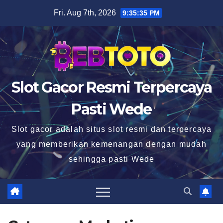
Skip
Fri. Aug 7th, 2026
9:35:36 PM
to
content
Slot Gacor Resmi Terpercaya
Pasti Wede
Slot gacor adalah situs slot resmi dan terpercaya
yang memberikan kemenangan dengan mudah
sehingga pasti Wede