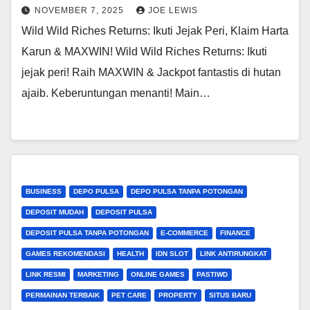
NOVEMBER 7, 2025
JOE LEWIS
Wild Wild Riches Returns: Ikuti Jejak Peri, Klaim Harta
Karun & MAXWIN! Wild Wild Riches Returns: Ikuti
jejak peri! Raih MAXWIN & Jackpot fantastis di hutan
ajaib. Keberuntungan menanti! Main…
BUSINESS
DEPO PULSA
DEPO PULSA TANPA POTONGAN
DEPOSIT MUDAH
DEPOSIT PULSA
DEPOSIT PULSA TANPA POTONGAN
E-COMMERCE
FINANCE
GAMES REKOMENDASI
HEALTH
IDN SLOT
LINK ANTIRUNGKAT
LINK RESMI
MARKETING
ONLINE GAMES
PASTIWD
PERMAINAN TERBAIK
PET CARE
PROPERTY
SITUS BARU