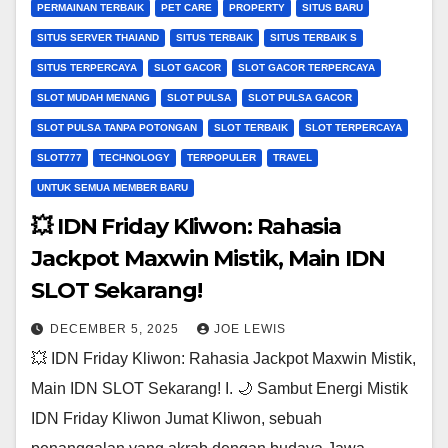
PERMAINAN TERBAIK
PET CARE
PROPERTY
SITUS BARU
SITUS SERVER THAIAND
SITUS TERBAIK
SITUS TERBAIK S
SITUS TERPERCAYA
SLOT GACOR
SLOT GACOR TERPERCAYA
SLOT MUDAH MENANG
SLOT PULSA
SLOT PULSA GACOR
SLOT PULSA TANPA POTONGAN
SLOT TERBAIK
SLOT TERPERCAYA
SLOT777
TECHNOLOGY
TERPOPULER
TRAVEL
UNTUK SEMUA MEMBER BARU
💥 IDN Friday Kliwon: Rahasia
Jackpot Maxwin Mistik, Main IDN
SLOT Sekarang!
DECEMBER 5, 2025
JOE LEWIS
💥 IDN Friday Kliwon: Rahasia Jackpot Maxwin Mistik,
Main IDN SLOT Sekarang! I. 🌙 Sambut Energi Mistik
IDN Friday Kliwon Jumat Kliwon, sebuah