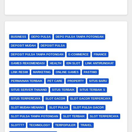
BUSINESS
DEPO PULSA
DEPO PULSA TANPA POTONGAN
DEPOSIT MUDAH
DEPOSIT PULSA
DEPOSIT PULSA TANPA POTONGAN
E-COMMERCE
FINANCE
GAMES REKOMENDASI
HEALTH
IDN SLOT
LINK ANTIRUNGKAT
LINK RESMI
MARKETING
ONLINE GAMES
PASTIWD
PERMAINAN TERBAIK
PET CARE
PROPERTY
SITUS BARU
SITUS SERVER THAIAND
SITUS TERBAIK
SITUS TERBAIK S
SITUS TERPERCAYA
SLOT GACOR
SLOT GACOR TERPERCAYA
SLOT MUDAH MENANG
SLOT PULSA
SLOT PULSA GACOR
SLOT PULSA TANPA POTONGAN
SLOT TERBAIK
SLOT TERPERCAYA
SLOT777
TECHNOLOGY
TERPOPULER
TRAVEL