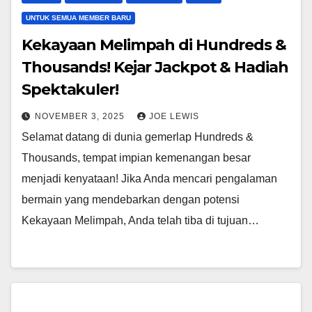
UNTUK SEMUA MEMBER BARU
Kekayaan Melimpah di Hundreds &
Thousands! Kejar Jackpot & Hadiah
Spektakuler!
NOVEMBER 3, 2025
JOE LEWIS
Selamat datang di dunia gemerlap Hundreds &
Thousands, tempat impian kemenangan besar
menjadi kenyataan! Jika Anda mencari pengalaman
bermain yang mendebarkan dengan potensi
Kekayaan Melimpah, Anda telah tiba di tujuan…