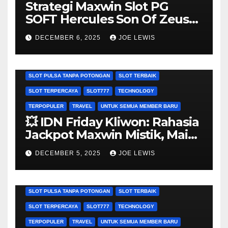
Strategi Maxwin Slot PG
SOFT Hercules Son Of Zeus
SITUS SERVER THAIAND
SITUS TERBAIK
SITUS TERBAIK S
BUSINESS
DEPO PULSA
DEPO PULSA TANPA POTONGAN
Terbaru 2025
SITUS TERPERCAYA
SLOT GACOR
DECEMBER 6, 2025
JOE LEWIS
DEPOSIT MUDAH
DEPOSIT PULSA
SLOT GACOR TERPERCAYA
SLOT MUDAH MENANG
DEPOSIT PULSA TANPA POTONGAN
E-COMMERCE
FINANCE
SLOT PULSA
SLOT PULSA GACOR
GAMES REKOMENDASI
HEALTH
IDN SLOT
SLOT PULSA TANPA POTONGAN
SLOT TERBAIK
LINK ANTIRUNGKAT
LINK RESMI
MARKETING
SLOT TERPERCAYA
SLOT777
TECHNOLOGY
ONLINE GAMES
PASTIWD
PERMAINAN TERBAIK
TERPOPULER
TRAVEL
UNTUK SEMUA MEMBER BARU
PET CARE
PROPERTY
SITUS BARU
💥 IDN Friday Kliwon: Rahasia
Jackpot Maxwin Mistik, Main
SITUS SERVER THAIAND
SITUS TERBAIK
SITUS TERBAIK S
IDN SLOT Sekarang!
SITUS TERPERCAYA
SLOT GACOR
DECEMBER 5, 2025
JOE LEWIS
SLOT GACOR TERPERCAYA
SLOT MUDAH MENANG
SLOT PULSA
SLOT PULSA GACOR
SLOT PULSA TANPA POTONGAN
SLOT TERBAIK
SLOT TERPERCAYA
SLOT777
TECHNOLOGY
TERPOPULER
TRAVEL
UNTUK SEMUA MEMBER BARU