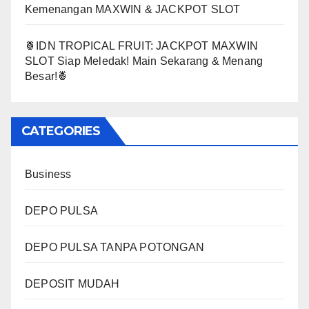
Kemenangan MAXWIN & JACKPOT SLOT
🍍IDN TROPICAL FRUIT: JACKPOT MAXWIN
SLOT Siap Meledak! Main Sekarang & Menang
Besar!🍍
CATEGORIES
Business
DEPO PULSA
DEPO PULSA TANPA POTONGAN
DEPOSIT MUDAH