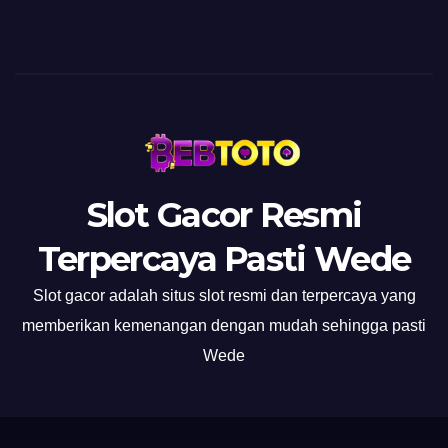
Slot Gacor Resmi
Terpercaya Pasti Wede
Slot gacor adalah situs slot resmi dan terpercaya yang
memberikan kemenangan dengan mudah sehingga pasti
Wede