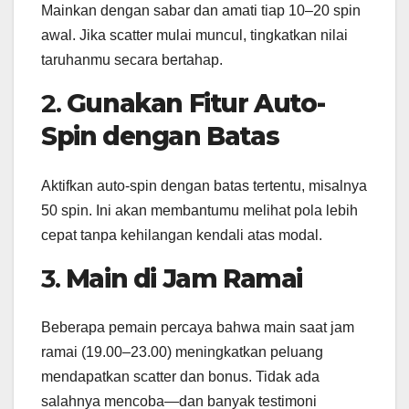
Mainkan dengan sabar dan amati tiap 10–20 spin
awal. Jika scatter mulai muncul, tingkatkan nilai
taruhanmu secara bertahap.
2.
Gunakan Fitur Auto-
Spin dengan Batas
Aktifkan auto-spin dengan batas tertentu, misalnya
50 spin. Ini akan membantumu melihat pola lebih
cepat tanpa kehilangan kendali atas modal.
3.
Main di Jam Ramai
Beberapa pemain percaya bahwa main saat jam
ramai (19.00–23.00) meningkatkan peluang
mendapatkan scatter dan bonus. Tidak ada
salahnya mencoba—dan banyak testimoni