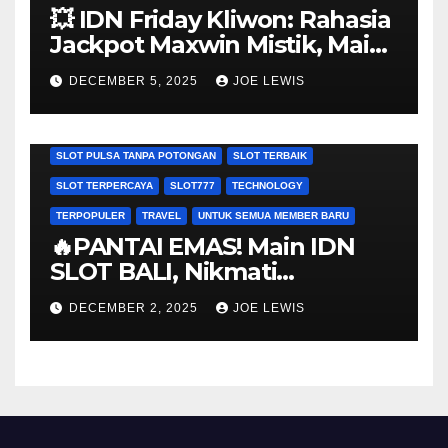
PET CARE
PROPERTY
SITUS BARU
💥 IDN Friday Kliwon: Rahasia
Jackpot Maxwin Mistik, Main
SITUS SERVER THAIAND
SITUS TERBAIK
SITUS TERBAIK S
IDN SLOT Sekarang!
SITUS TERPERCAYA
SLOT GACOR
DECEMBER 5, 2025
JOE LEWIS
SLOT GACOR TERPERCAYA
SLOT MUDAH MENANG
SLOT PULSA
SLOT PULSA GACOR
SLOT PULSA TANPA POTONGAN
SLOT TERBAIK
SLOT TERPERCAYA
SLOT777
TECHNOLOGY
TERPOPULER
TRAVEL
UNTUK SEMUA MEMBER BARU
🔥PANTAI EMAS! Main IDN
SLOT BALI, Nikmati
Kemenangan MAXWIN &
DECEMBER 2, 2025
JOE LEWIS
JACKPOT SLOT