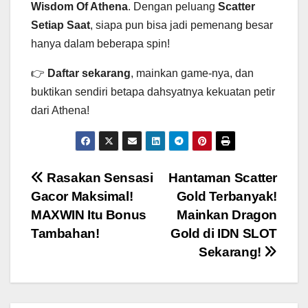
Wisdom Of Athena
. Dengan peluang
Scatter
Setiap Saat
, siapa pun bisa jadi pemenang besar
hanya dalam beberapa spin!
👉
Daftar sekarang
, mainkan game-nya, dan
buktikan sendiri betapa dahsyatnya kekuatan petir
dari Athena!
Post
Rasakan Sensasi
Hantaman Scatter
Gacor Maksimal!
Gold Terbanyak!
navigation
MAXWIN Itu Bonus
Mainkan Dragon
Tambahan!
Gold di IDN SLOT
BUSINESS
DEPO PULSA
DEPO PULSA TANPA POTONGAN
Sekarang!
DEPOSIT MUDAH
DEPOSIT PULSA
DEPOSIT PULSA TANPA POTONGAN
E-COMMERCE
FINANCE
GAMES REKOMENDASI
HEALTH
IDN SLOT