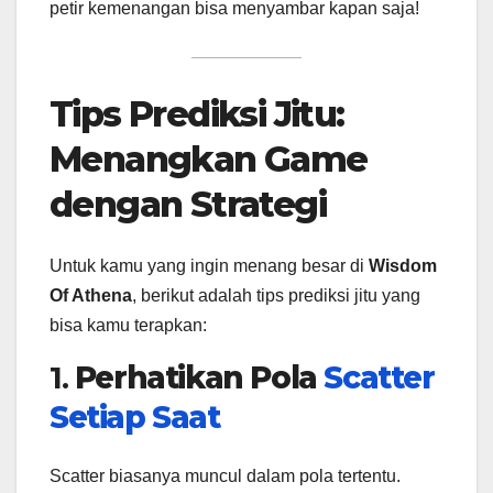
petir kemenangan bisa menyambar kapan saja!
Tips Prediksi Jitu:
Menangkan Game
dengan Strategi
Untuk kamu yang ingin menang besar di
Wisdom
Of Athena
, berikut adalah tips prediksi jitu yang
bisa kamu terapkan:
1.
Perhatikan Pola
Scatter
Setiap Saat
Scatter biasanya muncul dalam pola tertentu.