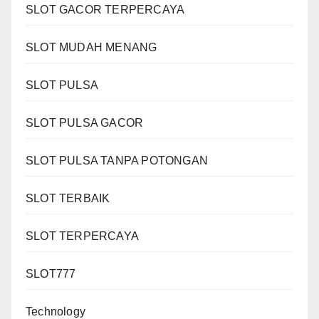
SLOT GACOR TERPERCAYA
SLOT MUDAH MENANG
SLOT PULSA
SLOT PULSA GACOR
SLOT PULSA TANPA POTONGAN
SLOT TERBAIK
SLOT TERPERCAYA
SLOT777
Technology