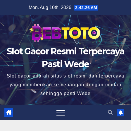
Skip
Mon. Aug 10th, 2026
2:42:27 AM
to
content
Slot Gacor Resmi Terpercaya
Pasti Wede
Slot gacor adalah situs slot resmi dan terpercaya
yang memberikan kemenangan dengan mudah
sehingga pasti Wede