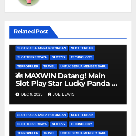
PET CARE
PROPERTY
SITUS BARU
SITUS SERVER THAIAND
SITUS TERBAIK
SITUS TERBAIK S
BUSINESS
DEPO PULSA
DEPO PULSA TANPA POTONGAN
SITUS TERPERCAYA
SLOT GACOR
DEPOSIT MUDAH
DEPOSIT PULSA
Related Post
SLOT GACOR TERPERCAYA
SLOT MUDAH MENANG
DEPOSIT PULSA TANPA POTONGAN
E-COMMERCE
FINANCE
SLOT PULSA
SLOT PULSA GACOR
GAMES REKOMENDASI
HEALTH
IDN SLOT
SLOT PULSA TANPA POTONGAN
SLOT TERBAIK
LINK ANTIRUNGKAT
LINK RESMI
MARKETING
SLOT TERPERCAYA
SLOT777
TECHNOLOGY
ONLINE GAMES
PASTIWD
PERMAINAN TERBAIK
TERPOPULER
TRAVEL
UNTUK SEMUA MEMBER BARU
PET CARE
PROPERTY
SITUS BARU
🎋 MAXWIN Datang! Main
SITUS SERVER THAIAND
SITUS TERBAIK
SITUS TERBAIK S
Slot Play Star Lucky Panda &
BUSINESS
DEPO PULSA
DEPO PULSA TANPA POTONGAN
SITUS TERPERCAYA
SLOT GACOR
Bawa Pulang Jackpot !
DEPOSIT MUDAH
DEPOSIT PULSA
DEC 9, 2025
JOE LEWIS
SLOT GACOR TERPERCAYA
SLOT MUDAH MENANG
DEPOSIT PULSA TANPA POTONGAN
E-COMMERCE
FINANCE
SLOT PULSA
SLOT PULSA GACOR
GAMES REKOMENDASI
HEALTH
IDN SLOT
SLOT PULSA TANPA POTONGAN
SLOT TERBAIK
LINK ANTIRUNGKAT
LINK RESMI
MARKETING
SLOT TERPERCAYA
SLOT777
TECHNOLOGY
ONLINE GAMES
PASTIWD
PERMAINAN TERBAIK
TERPOPULER
TRAVEL
UNTUK SEMUA MEMBER BARU