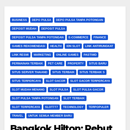
BUSINESS
DEPO PULSA
DEPO PULSA TANPA POTONGAN
DEPOSIT MUDAH
DEPOSIT PULSA
DEPOSIT PULSA TANPA POTONGAN
E-COMMERCE
FINANCE
GAMES REKOMENDASI
HEALTH
IDN SLOT
LINK ANTIRUNGKAT
LINK RESMI
MARKETING
ONLINE GAMES
PASTIWD
PERMAINAN TERBAIK
PET CARE
PROPERTY
SITUS BARU
SITUS SERVER THAIAND
SITUS TERBAIK
SITUS TERBAIK S
SITUS TERPERCAYA
SLOT GACOR
SLOT GACOR TERPERCAYA
SLOT MUDAH MENANG
SLOT PULSA
SLOT PULSA GACOR
SLOT PULSA TANPA POTONGAN
SLOT TERBAIK
SLOT TERPERCAYA
SLOT777
TECHNOLOGY
TERPOPULER
TRAVEL
UNTUK SEMUA MEMBER BARU
Bangkok Hilton: Rebut