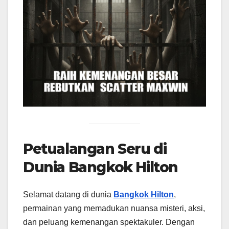
Petualangan Seru di
Dunia Bangkok Hilton
Selamat datang di dunia
Bangkok Hilton
,
permainan yang memadukan nuansa misteri, aksi,
dan peluang kemenangan spektakuler. Dengan