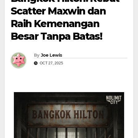
Scatter Maxwin dan
Raih Kemenangan
Besar Tanpa Batas!
By
Joe Lewis
OCT 27, 2025