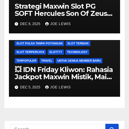
PET CARE
PROPERTY
SITUS BARU
Strategi Maxwin Slot PG
SITUS SERVER THAIAND
SITUS TERBAIK
SITUS TERBAIK S
SOFT Hercules Son Of Zeus
SITUS TERPERCAYA
SLOT GACOR
Terbaru 2025
DEC 6, 2025
JOE LEWIS
SLOT GACOR TERPERCAYA
SLOT MUDAH MENANG
SLOT PULSA
SLOT PULSA GACOR
SLOT PULSA TANPA POTONGAN
SLOT TERBAIK
SLOT TERPERCAYA
SLOT777
TECHNOLOGY
TERPOPULER
TRAVEL
UNTUK SEMUA MEMBER BARU
💥 IDN Friday Kliwon: Rahasia
Jackpot Maxwin Mistik, Main
IDN SLOT Sekarang!
DEC 5, 2025
JOE LEWIS