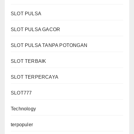
SLOT PULSA
SLOT PULSA GACOR
SLOT PULSA TANPA POTONGAN
SLOT TERBAIK
SLOT TERPERCAYA
SLOT777
Technology
terpopuler
BUSINESS
DEPO PULSA
DEPO PULSA TANPA POTONGAN
DEPOSIT MUDAH
DEPOSIT PULSA