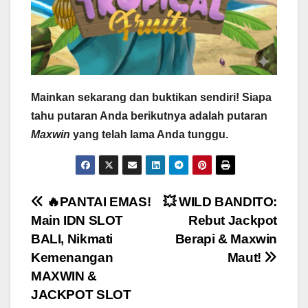
Mainkan sekarang dan buktikan sendiri! Siapa
tahu putaran Anda berikutnya adalah putaran
Maxwin
yang telah lama Anda tunggu.
Post
🔥PANTAI EMAS!
💥 WILD BANDITO:
Main IDN SLOT
Rebut Jackpot
navigation
BALI, Nikmati
Berapi & Maxwin
Kemenangan
Maut!
MAXWIN &
BUSINESS
DEPO PULSA
DEPO PULSA TANPA POTONGAN
JACKPOT SLOT
DEPOSIT MUDAH
DEPOSIT PULSA