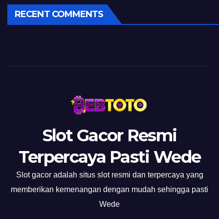
RECENT COMMENTS
Slot Gacor Resmi
Terpercaya Pasti Wede
Slot gacor adalah situs slot resmi dan terpercaya yang
memberikan kemenangan dengan mudah sehingga pasti
Wede