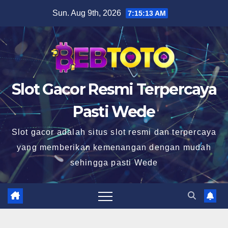
Skip
Sun. Aug 9th, 2026
7:15:14 AM
to
content
Slot Gacor Resmi Terpercaya
Pasti Wede
Slot gacor adalah situs slot resmi dan terpercaya
yang memberikan kemenangan dengan mudah
sehingga pasti Wede