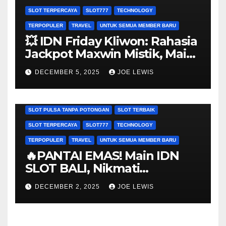
LINK ANTIRUNGKAT
LINK RESMI
MARKETING
SLOT TERPERCAYA
SLOT777
TECHNOLOGY
ONLINE GAMES
PASTIWD
PERMAINAN TERBAIK
TERPOPULER
TRAVEL
UNTUK SEMUA MEMBER BARU
PET CARE
PROPERTY
SITUS BARU
💥 IDN Friday Kliwon: Rahasia
Jackpot Maxwin Mistik, Main
SITUS SERVER THAIAND
SITUS TERBAIK
SITUS TERBAIK S
IDN SLOT Sekarang!
SITUS TERPERCAYA
SLOT GACOR
DECEMBER 5, 2025
JOE LEWIS
SLOT GACOR TERPERCAYA
SLOT MUDAH MENANG
SLOT PULSA
SLOT PULSA GACOR
SLOT PULSA TANPA POTONGAN
SLOT TERBAIK
SLOT TERPERCAYA
SLOT777
TECHNOLOGY
TERPOPULER
TRAVEL
UNTUK SEMUA MEMBER BARU
🔥PANTAI EMAS! Main IDN
SLOT BALI, Nikmati
Kemenangan MAXWIN &
DECEMBER 2, 2025
JOE LEWIS
JACKPOT SLOT