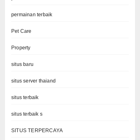
permainan terbaik
Pet Care
Property
situs baru
situs server thaiand
situs terbaik
situs terbaik s
SITUS TERPERCAYA