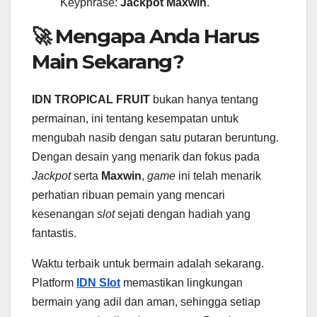
Keyphrase:
Jackpot Maxwin
.
🚀 Mengapa Anda Harus
Main Sekarang?
IDN TROPICAL FRUIT
bukan hanya tentang
permainan, ini tentang kesempatan untuk
mengubah nasib dengan satu putaran beruntung.
Dengan desain yang menarik dan fokus pada
Jackpot
serta
Maxwin
,
game
ini telah menarik
perhatian ribuan pemain yang mencari
kesenangan
slot
sejati dengan hadiah yang
fantastis.
Waktu terbaik untuk bermain adalah sekarang.
Platform
IDN Slot
memastikan lingkungan
bermain yang adil dan aman, sehingga setiap