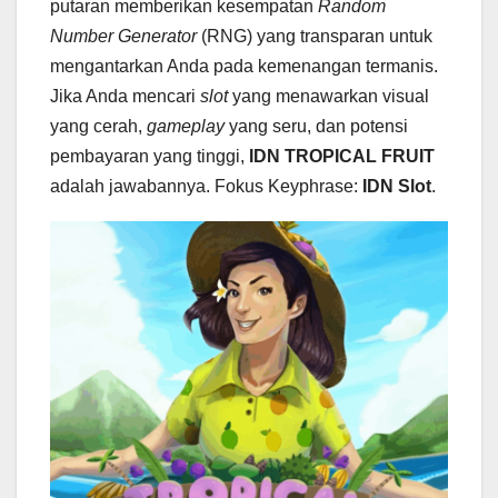
putaran memberikan kesempatan
Random
Number Generator
(RNG) yang transparan untuk
mengantarkan Anda pada kemenangan termanis.
Jika Anda mencari
slot
yang menawarkan visual
yang cerah,
gameplay
yang seru, dan potensi
pembayaran yang tinggi,
IDN TROPICAL FRUIT
adalah jawabannya. Fokus Keyphrase:
IDN Slot
.