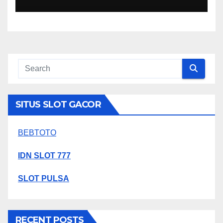
SITUS SLOT GACOR
BEBTOTO
IDN SLOT 777
SLOT PULSA
RECENT POSTS