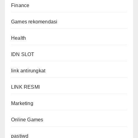
Finance
Games rekomendasi
Health
IDN SLOT
link antirungkat
LINK RESMI
Marketing
Online Games
pastiwd