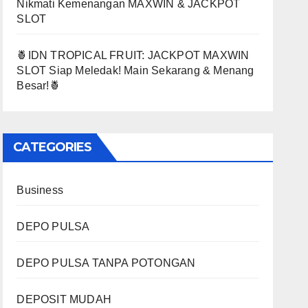
Nikmati Kemenangan MAXWIN & JACKPOT
SLOT
🍍IDN TROPICAL FRUIT: JACKPOT MAXWIN
SLOT Siap Meledak! Main Sekarang & Menang
Besar!🍍
CATEGORIES
Business
DEPO PULSA
DEPO PULSA TANPA POTONGAN
DEPOSIT MUDAH