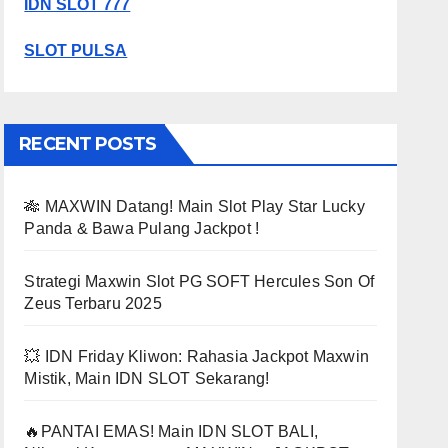
IDN SLOT 777
SLOT PULSA
RECENT POSTS
🎋 MAXWIN Datang! Main Slot Play Star Lucky
Panda & Bawa Pulang Jackpot !
Strategi Maxwin Slot PG SOFT Hercules Son Of
Zeus Terbaru 2025
💥 IDN Friday Kliwon: Rahasia Jackpot Maxwin
Mistik, Main IDN SLOT Sekarang!
🔥PANTAI EMAS! Main IDN SLOT BALI,