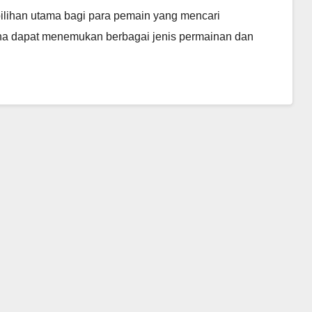
 pilihan utama bagi para pemain yang mencari
a dapat menemukan berbagai jenis permainan dan