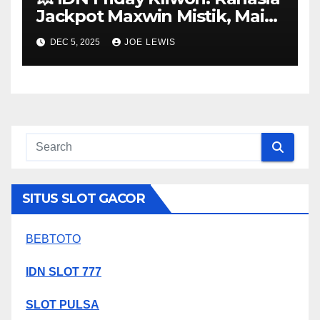
Jackpot Maxwin Mistik, Main
IDN SLOT Sekarang!
DEC 5, 2025
JOE LEWIS
SITUS SLOT GACOR
BEBTOTO
IDN SLOT 777
SLOT PULSA