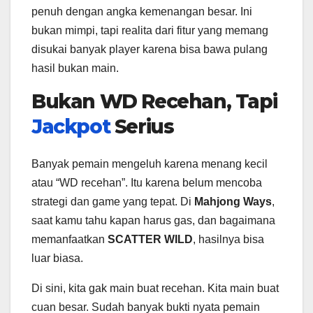
penuh dengan angka kemenangan besar. Ini
bukan mimpi, tapi realita dari fitur yang memang
disukai banyak player karena bisa bawa pulang
hasil bukan main.
Bukan WD Recehan, Tapi
Jackpot
Serius
Banyak pemain mengeluh karena menang kecil
atau “WD recehan”. Itu karena belum mencoba
strategi dan game yang tepat. Di
Mahjong Ways
,
saat kamu tahu kapan harus gas, dan bagaimana
memanfaatkan
SCATTER WILD
, hasilnya bisa
luar biasa.
Di sini, kita gak main buat recehan. Kita main buat
cuan besar. Sudah banyak bukti nyata pemain