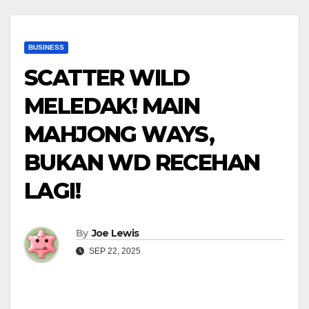
BUSINESS
SCATTER WILD
MELEDAK! MAIN
MAHJONG WAYS,
BUKAN WD RECEHAN
LAGI!
By
Joe Lewis
SEP 22, 2025