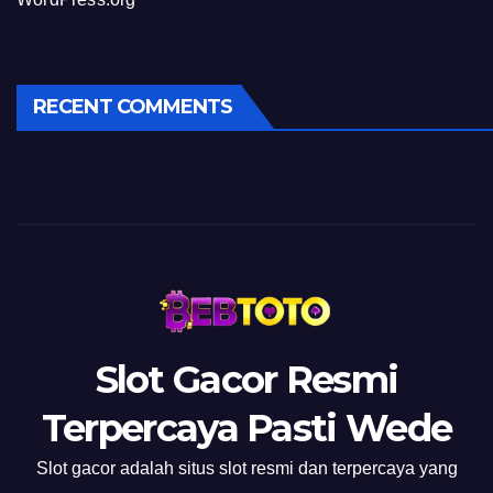
RECENT COMMENTS
Slot Gacor Resmi
Terpercaya Pasti Wede
Slot gacor adalah situs slot resmi dan terpercaya yang