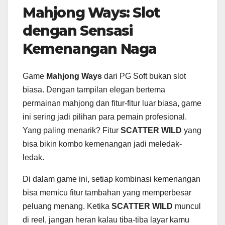
Mahjong Ways: Slot
dengan Sensasi
Kemenangan Naga
Game
Mahjong Ways
dari PG Soft bukan slot
biasa. Dengan tampilan elegan bertema
permainan mahjong dan fitur-fitur luar biasa, game
ini sering jadi pilihan para pemain profesional.
Yang paling menarik? Fitur
SCATTER WILD
yang
bisa bikin kombo kemenangan jadi meledak-
ledak.
Di dalam game ini, setiap kombinasi kemenangan
bisa memicu fitur tambahan yang memperbesar
peluang menang. Ketika
SCATTER WILD
muncul
di reel, jangan heran kalau tiba-tiba layar kamu