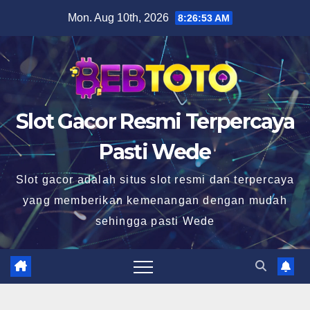
Skip
Mon. Aug 10th, 2026
8:26:53 AM
to
content
Slot Gacor Resmi Terpercaya
Pasti Wede
Slot gacor adalah situs slot resmi dan terpercaya
yang memberikan kemenangan dengan mudah
sehingga pasti Wede